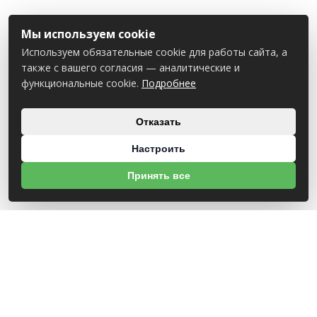
Мы используем cookie
Используем обязательные cookie для работы сайта, а
также с вашего согласия — аналитические и
функциональные cookie.
Подробнее
Отказать
Настроить
Принять все
О НАС
УНП 812007785
ООО МогБытСтанк
Юр. адрес: 212000 г. Могилев, Славгородское шоссе, 150
Р/С BY14 ALFA 3012 2Е44 3600 1027 0000