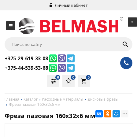
Личный кабинет
+375-29-619-33-08
+375-44-539-53-68
0
0
0
local_grocery_store
Главная
Каталог
Расходные материалы
Дисковые фрезы
Фреза пазовая 160х32х6 мм
Фреза пазовая 160х32х6 мм