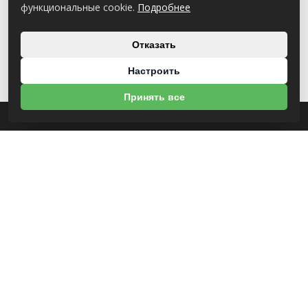
функциональные cookie.
Подробнее
Отказать
Настроить
Принять все
О НАС
УНП 812007785
ООО МогБытСтанк
Юр. адрес: 212000 г. Могилев, Славгородское шоссе, 150
Р/С BY14 ALFA 3012 2Е44 3600 1027 0000
ЗАО «Альфа-Банк»
Зарегистрирован в торговом реестре с 25.09.2020 №492635
Свидетельство о регистрации №812007785 от 09.01.2024 выдано Администрация
свободной экономической зоны Могилев
ИНФОРМАЦИЯ
Новости