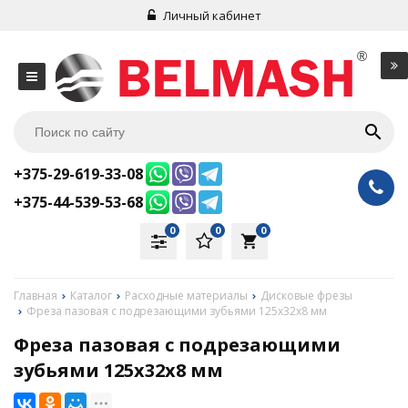
Личный кабинет
+375-29-619-33-08
+375-44-539-53-68
0
0
0
local_grocery_store
Главная
Каталог
Расходные материалы
Дисковые фрезы
Фреза пазовая с подрезающими зубьями 125х32х8 мм
Фреза пазовая с подрезающими
зубьями 125х32х8 мм