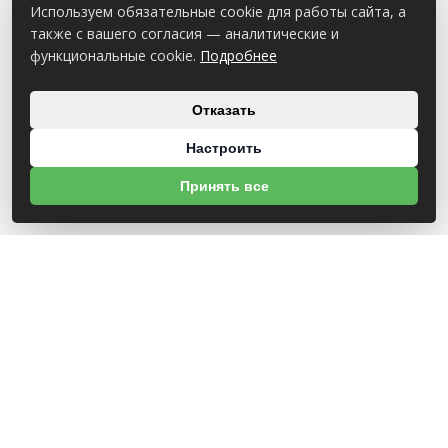
Используем обязательные cookie для работы сайта, а
также с вашего согласия — аналитические и
функциональные cookie.
Подробнее
Отказать
Настроить
Принять все
О НАС
УНП 812007785
ООО МогБытСтанк
Юр. адрес: 212000 г. Могилев, Славгородское шоссе, 150
Р/С BY14 ALFA 3012 2Е44 3600 1027 0000
ЗАО «Альфа-Банк»
Зарегистрирован в торговом реестре с 25.09.2020 №492635