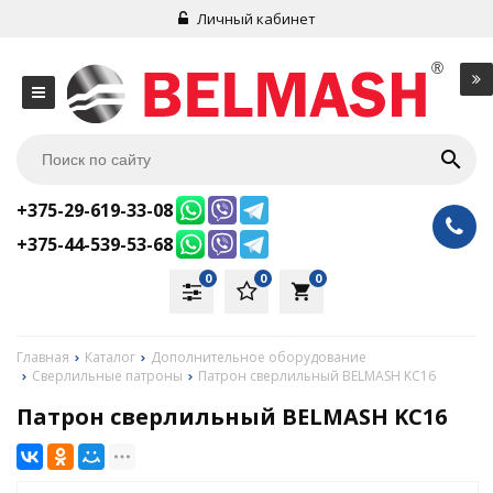
Личный кабинет
+375-29-619-33-08
+375-44-539-53-68
0
0
0
local_grocery_store
Главная
Каталог
Дополнительное оборудование
Сверлильные патроны
Патрон сверлильный BELMASH KC16
Патрон сверлильный BELMASH KC16