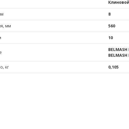
Клиново
мм
8
я, мм
560
м
10
BELMASH 
е
BELMASH 
о, кг
0,105