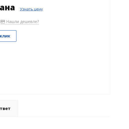
зана
Узнать цену
Нашли дешевле?
 клик
твет