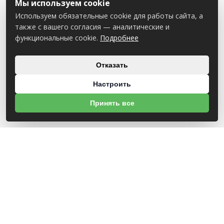
Мы используем cookie
Используем обязательные cookie для работы сайта, а
также с вашего согласия — аналитические и
функциональные cookie.
Подробнее
Отказать
Настроить
Принять все
О НАС
УНП 812007785
ООО МогБытСтанк
Юр. адрес: 212000 г. Могилев, Славгородское шоссе, 150
Р/С BY14 ALFA 3012 2Е44 3600 1027 0000
ЗАО «Альфа-Банк»