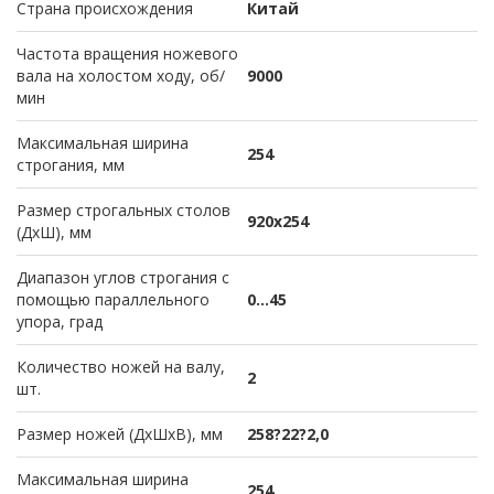
Страна происхождения
Китай
Частота вращения ножевого
вала на холостом ходу, об/
9000
мин
Максимальная ширина
254
строгания, мм
Размер строгальных столов
920х254
(ДхШ), мм
Диапазон углов строгания с
помощью параллельного
0…45
упора, град
Количество ножей на валу,
2
шт.
Размер ножей (ДхШхВ), мм
258?22?2,0
Максимальная ширина
254