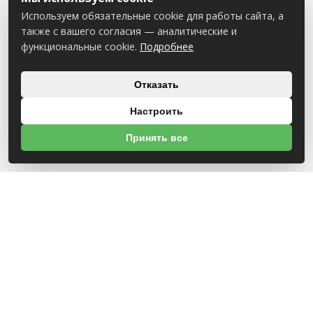
Используем обязательные cookie для работы сайта, а
также с вашего согласия — аналитические и
функциональные cookie.
Подробнее
Отказать
Настроить
Принять все
О НАС
УНП 812007785
ООО МогБытСтанк
Юр. адрес: 212000 г. Могилев, Славгородское шоссе, 150
Р/С BY14 ALFA 3012 2Е44 3600 1027 0000
ЗАО «Альфа-Банк»