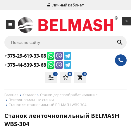
Личный кабинет
+375-29-619-33-08
+375-44-539-53-68
0
0
0
local_grocery_store
Главная
Каталог
Станки деревообрабатывающие
Ленточнопильные станки
Станок ленточнопильный BELMASH WBS-304
Станок ленточнопильный BELMASH
WBS-304