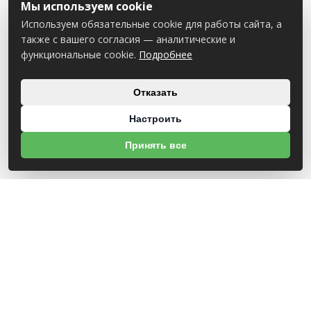
Мы используем cookie
Используем обязательные cookie для работы сайта, а
также с вашего согласия — аналитические и
функциональные cookie.
Подробнее
Отказать
Настроить
Принять все
О НАС
УНП 812007785
ООО МогБытСтанк
Юр. адрес: 212000 г. Могилев, Славгородское шоссе, 150
Р/С BY14 ALFA 3012 2Е44 3600 1027 0000
ЗАО «Альфа-Банк»