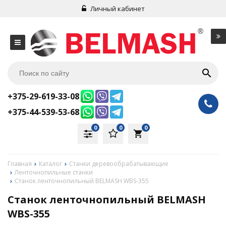
Личный кабинет
+375-29-619-33-08
+375-44-539-53-68
0
0
0
local_grocery_store
Главная
Каталог
Станки деревообрабатывающие
Ленточнопильные станки
Станок ленточнопильный BELMASH WBS-355
Станок ленточнопильный BELMASH
WBS-355