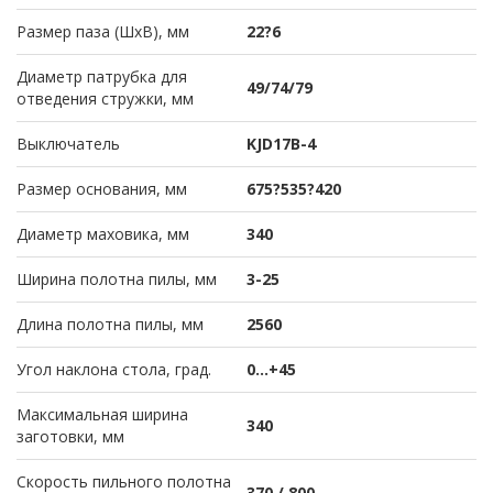
Размер паза (ШхВ), мм
22?6
Диаметр патрубка для
49/74/79
отведения стружки, мм
Выключатель
KJD17B-4
Размер основания, мм
675?535?420
Диаметр маховика, мм
340
Ширина полотна пилы, мм
3-25
Длина полотна пилы, мм
2560
Угол наклона стола, град.
0…+45
Максимальная ширина
340
заготовки, мм
Скорость пильного полотна
370 / 800