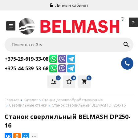
Личный кабинет
+375-29-619-33-08
+375-44-539-53-68
0
0
0
local_grocery_store
Главная
Каталог
Станки деревообрабатывающие
Сверлильные станки
Станок сверлильный BELMASH DP250-16
Станок сверлильный BELMASH DP250-
16