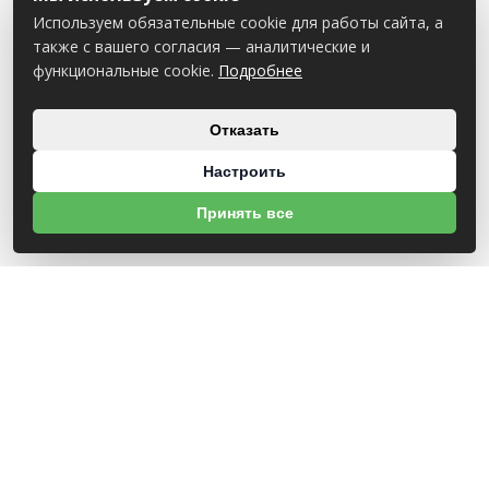
Используем обязательные cookie для работы сайта, а
также с вашего согласия — аналитические и
функциональные cookie.
Подробнее
Отказать
Настроить
Принять все
О НАС
УНП 812007785
ООО МогБытСтанк
Юр. адрес: 212000 г. Могилев, Славгородское шоссе, 150
Р/С BY14 ALFA 3012 2Е44 3600 1027 0000
ЗАО «Альфа-Банк»
Зарегистрирован в торговом реестре с 25.09.2020 №492635