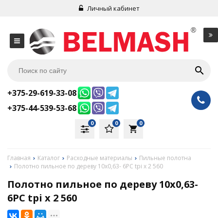
Личный кабинет
+375-29-619-33-08
+375-44-539-53-68
0
0
0
local_grocery_store
Главная
Каталог
Расходные материалы
Пильные полотна
Полотно пильное по дереву 10х0,63- 6PC tpi x 2 560
Полотно пильное по дереву 10х0,63-
6PC tpi x 2 560